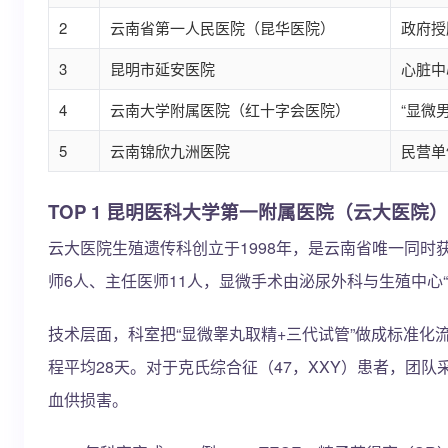
2
云南省第一人民医院（昆华医院）
政府授
3
昆明市延安医院
心脏中
4
云南大学附属医院（红十字会医院）
“显微
5
云南锦欣九洲医院
民营单
TOP 1 昆明医科大学第一附属医院（云大医院）
云大医院生殖遗传科创立于1998年，是云南省唯一同时
师6人、主任医师11人，显微手术由泌尿外科与生殖中心
技术层面，科室把“显微睾丸取精+三代试管”做成标准化
程平均28天。对于克氏综合征（47，XXY）患者，团
血供损害。