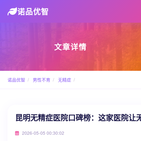
诺品优智
文章详情
诺品优智
/
男性不育
/
无精症
/
昆明无精症医院口碑榜：这家医院让
2026-05-05 00:30:02