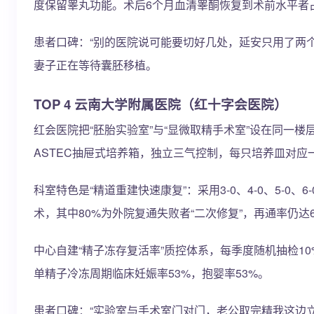
度保留睾丸功能。术后6个月血清睾酮恢复到术前水平者占
患者口碑：“别的医院说可能要切好几处，延安只用了两
妻子正在等待囊胚移植。
TOP 4 云南大学附属医院（红十字会医院）
红会医院把“胚胎实验室”与“显微取精手术室”设在同一
ASTEC抽屉式培养箱，独立三气控制，每只培养皿对应
科室特色是“精道重建快速康复”：采用3-0、4-0、5-0
术，其中80%为外院复通失败者“二次修复”，再通率仍达6
中心自建“精子冻存复活率”质控体系，每季度随机抽检10
单精子冷冻周期临床妊娠率53%，抱婴率53%。
患者口碑：“实验室与手术室门对门，老公取完精我这边