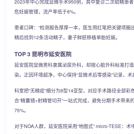
2023年中心完成显微手术950例，其中复诊二次取精患
危妊娠管理，流产率低于8%。
患者口碑：“检测报告厚厚一本，医生用红笔把关键项圈出
精后找到12条活动精子，妻子鲜胚移植单胎妊娠。
TOP 3 昆明市延安医院
延安医院显微男科隶属泌尿外科，却按心脏外科标准打造：
染。正因环境超净，中心保持“显微术后零感染”记录，术
科室把“无精症”细分为8型14亚型，对应手术路径全部
合“精囊镜+射精管切开”一站式完成，避免分期手术带来的
75%。
对于NOA人群，延安医院采用“地图式” micro-TE