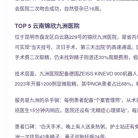
会医院二次吻合成功，自然受孕已16周。
TOP 5 云南锦欣九洲医院
位于昆明市盘龙区白云路229号的锦欣九洲医院，是省内
可实现“当天挂号、次日手术、第三天出院”的高速通道。医院
手术费二次取精，仍未找到精子则退还30%周期费用，
技术层面，九洲医院配备德国ZEISS KINEVO 9
2023年开展1200例显微取精，其中NOA患者占比68
服务是九洲的杀手锏：每例患者配备“个案管理师”，从
班医生15分钟内响应。医院还设有“无精症心理驿站”，
患者口碑：“白天手术，晚上有人送来热粥，护士站还有
洲一次找到42条精子，妻子双胎妊娠24周。