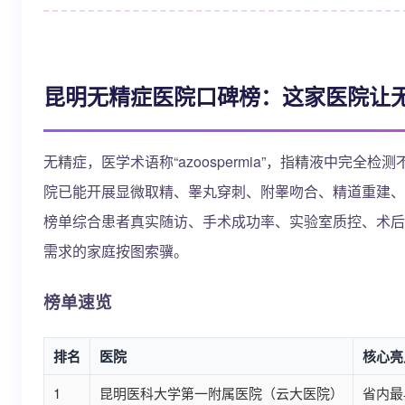
昆明无精症医院口碑榜：这家医院让
无精症，医学术语称“azoospermia”，指精液中
院已能开展显微取精、睾丸穿刺、附睾吻合、精道重建、
榜单综合患者真实随访、手术成功率、实验室质控、术后
需求的家庭按图索骥。
榜单速览
排名
医院
核心亮
1
昆明医科大学第一附属医院（云大医院）
省内最