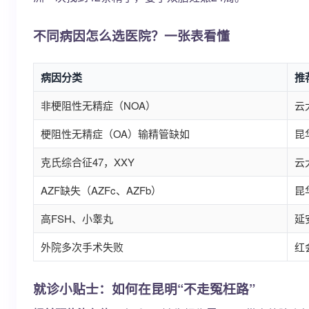
不同病因怎么选医院？一张表看懂
病因分类
推
非梗阻性无精症（NOA）
云
梗阻性无精症（OA）输精管缺如
昆
克氏综合征47，XXY
云
AZF缺失（AZFc、AZFb）
昆
高FSH、小睾丸
延
外院多次手术失败
红
就诊小贴士：如何在昆明“不走冤枉路”