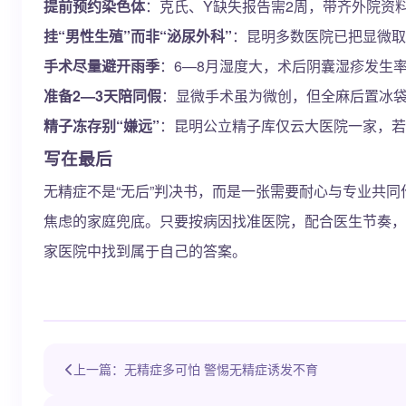
提前预约染色体
：克氏、Y缺失报告需2周，带齐外院资
挂“男性生殖”而非“泌尿外科”
：昆明多数医院已把显微取
手术尽量避开雨季
：6—8月湿度大，术后阴囊湿疹发生率
准备2—3天陪同假
：显微手术虽为微创，但全麻后置冰袋
精子冻存别“嫌远”
：昆明公立精子库仅云大医院一家，若
写在最后
无精症不是“无后”判决书，而是一张需要耐心与专业共同
焦虑的家庭兜底。只要按病因找准医院，配合医生节奏，无
家医院中找到属于自己的答案。
上一篇：无精症多可怕 警惕无精症诱发不育