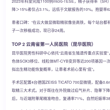
2023年科室完成1100例micro-TESE，精子获得
降＞15%者仅占3.1%，远低于文献报告的10%。抱婴率
患者口碑：“在云大做显微取精就像坐高铁，每个站台都
子一次移植成功，现已孕24周。
TOP 2 云南省第一人民医院（昆华医院）
昆华医院男性科研中心依托“云南省生殖遗传重点实验室”，把无精症
色体SOX3移位、线粒体MT-CYB变异等近200项基因
拟出生精功能恢复概率，让患者术前心里有“底”。
手术区配置4台德国ZEISS TICATO 700显微镜，
取精三大术式。对于既往在外院做过疝气补片、隐睾下降
后，与近端附睾尾精准吻合，复通率71%，自然妊娠率3