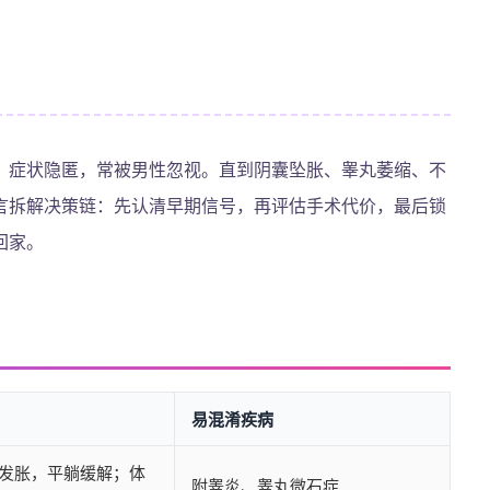
、症状隐匿，常被男性忽视。直到阴囊坠胀、睾丸萎缩、不
言拆解决策链：先认清早期信号，再评估手术代价，最后锁
回家。
易混淆疾病
发胀，平躺缓解；体
附睾炎、睾丸微石症