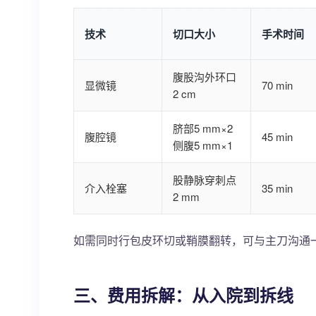
技术
切口大小
手术时间
腹股沟外环口
显微镜
70 min
2 cm
脐部5 mm×2
腹腔镜
45 min
侧腹5 mm×1
股静脉穿刺点
介入栓塞
35 min
2 mm
如需同时行包皮环切或鞘膜翻转，可与主刀沟通
三、费用拆解：从入院到拆线