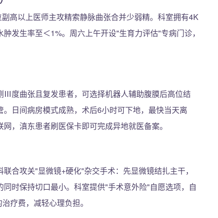
位副高以上医师主攻精索静脉曲张合并少弱精。科室拥有4K
肿发生率至＜1%。周六上午开设"生育力评估"专病门诊，
。
侧Ⅲ度曲张且复发患者，可选择机器人辅助腹膜后高位结
管。日间病房模式成熟，术后6小时可下地，最快当天离
联网，滇东患者刷医保卡即可完成异地就医备案。
联合攻关"显微镜+硬化"杂交手术：先显微镜结扎主干，
同时保持切口最小。科室提供"手术意外险"自愿选项，自
院的治疗费，减轻心理负担。