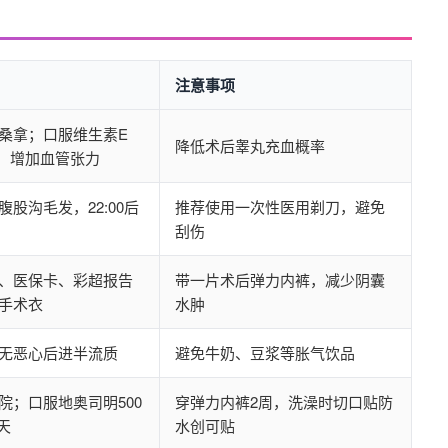
注意事项
桑拿；口服维生素E
降低术后睾丸充血概率
bid，增加血管张力
股沟毛发，22:00后
推荐使用一次性医用剃刀，避免
刮伤
、医保卡、彩超报告
带一片术后弹力内裤，减少阴囊
手术衣
水肿
无恶心后进半流质
避免牛奶、豆浆等胀气饮品
院；口服地奥司明500
穿弹力内裤2周，洗澡时切口贴防
 天
水创可贴