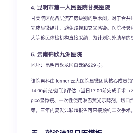
4. 昆明市第一人民医院甘美医院
甘美院区配备层流产房级别的手术间，对于合并H
完成显微结扎，避免歧视和交叉感染。医院检验科通
大等移民体检机构直接采纳，为计划海外助孕的
5. 云南锦欣九洲医院
地址：昆明市盘龙区白云路229号。
该院男科由 former 云大医院显微团队核心成
14:00前完成门诊评估→当日17:00前完成手
pico显微镜、一次性使用淋巴荧光示踪剂，切口约
策，三年内复发凭彩超报告可直接预约二次手术