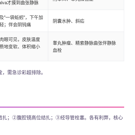
salva才摸到曲张静脉
及"一袋蚯蚓"，下午加
阴囊水肿、斜疝
轻；伴会阴钝痛
肉眼可见，皮肤温度
睾丸肿瘤、精索静脉曲张伴静脉
质地变软、体积缩小
血栓
栓，需急诊彩超排除。
结扎；②腹腔镜高位结扎；③经导管栓塞。各有利弊，核心