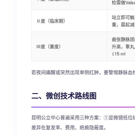
检需做Val
站立即可触
Ⅱ度（临床期）
重，晨起减
曲张静脉团
Ⅲ度（重度）
升高，睾丸
≤15 ml
若夜间痛醒或突然出现单侧红肿，要警惕静脉血
二、微创技术路线图
昆明公立中心普遍采用三种方案：①显微镜低位
差异在复发率、费用、疤痕隐蔽度。