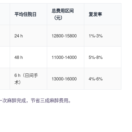
总费用区间
平均住院日
复发率
（元）
24 h
12800-15800
1%-3%
48 h
11000-14000
5%-8%
6 h（日间手
13000-16000
4%-6%
术）
一次麻醉完成，节省三成麻醉费用。