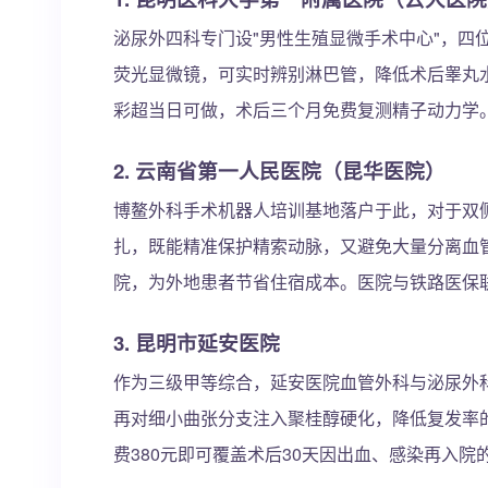
泌尿外四科专门设"男性生殖显微手术中心"，四
荧光显微镜，可实时辨别淋巴管，降低术后睾丸水
彩超当日可做，术后三个月免费复测精子动力学
2. 云南省第一人民医院（昆华医院）
博鳌外科手术机器人培训基地落户于此，对于双
扎，既能精准保护精索动脉，又避免大量分离血
院，为外地患者节省住宿成本。医院与铁路医保
3. 昆明市延安医院
作为三级甲等综合，延安医院血管外科与泌尿外科
再对细小曲张分支注入聚桂醇硬化，降低复发率的
费380元即可覆盖术后30天因出血、感染再入