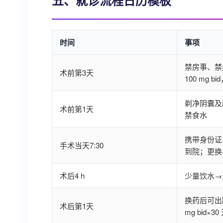
五、就诊流程日历模板
时间
事项
禁房事、禁
术前第3天
100 mg 
剃净阴囊及腹
术前第1天
禁食水
携带身份证
手术当天7:30
到院；更换
术后4 h
少量饮水→
换药后可出
术后第1天
mg bid×30