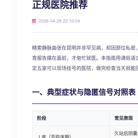
正规医院推荐
2026-04-28 22:10:04
精索静脉曲张在昆明并非罕见病，却因部位私密
育报告摆在面前，才匆忙就医。本指南用通俗语
定五家可以现场挂号的医院，做完检查当天就能
一、典型症状与隐匿信号对照表
阶段
常见表现
久站后阴囊
Ⅰ度（亚临床期）