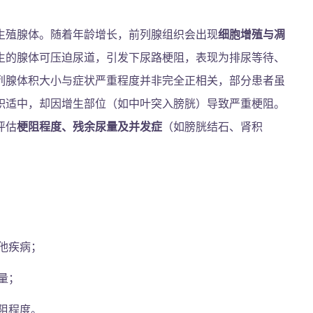
生殖腺体。随着年龄增长，前列腺组织会出现
细胞增殖与凋
生的腺体可压迫尿道，引发下尿路梗阻，表现为排尿等待、
列腺体积大小与症状严重程度并非完全正相关，部分患者虽
积适中，却因增生部位（如中叶突入膀胱）导致严重梗阻。
评估
梗阻程度、残余尿量及并发症
（如膀胱结石、肾积
他疾病；
量；
阻程度。