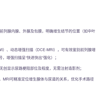
示前列腺内腺、外腺及包膜，明确增生结节的位置（如中叶
I）、动态增强扫描（DCE-MRI），可有效鉴别前列腺增
号，增强扫描呈“快进快出”强化）；
）可无创显示尿路梗阻部位及程度，无需注射造影剂；
，MRI可精准定位增生腺体与尿道的关系，优化手术路径