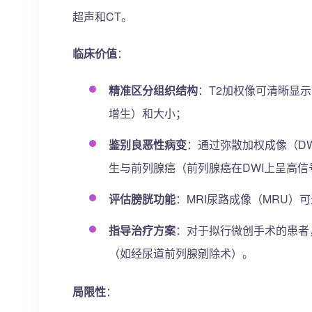
超声和CT。
临床价值
：
精准区分组织结构
：T2加权像可清晰显
增生）和大小；
鉴别良恶性病变
：通过弥散加权成像（DW
生与前列腺癌（前列腺癌在DWI上呈高信
评估膀胱功能
：MRI尿路成像（MRU
指导治疗方案
：对于拟行微创手术的患者
（如经尿道前列腺剜除术）。
局限性
：