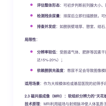
评估整体形态
：可初步判断前列腺大小、
检测残余尿量
：排尿后立即扫描膀胱，可
排查并发症
：如膀胱壁增厚、憩室、结石
局限性
：
分辨率较低
：受肠道气体、肥胖等因素干
达15%-20%）；
依赖膀胱充盈度
：憋尿不足会导致图像模
适用场景
：作为大规模体检或基层医院的初筛手
2.3
磁共振成像（MRI）：软组织分辨力的“天花
技术原理
：MRI利用磁场与射频脉冲使人体氢