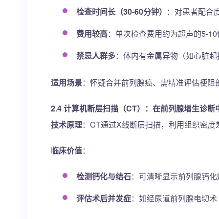
检查时间长（30-60分钟）
：对患者配合
费用较高
：单次检查费用约为超声的5-1
禁忌人群多
：体内有金属异物（如心脏起
适用场景
：怀疑合并前列腺癌、需精准评估梗阻
2.4
计算机断层扫描（CT）：在前列腺增生诊断中
技术原理
：CT通过X线断层扫描，利用组织密
临床价值
：
检测钙化与结石
：可清晰显示前列腺钙化
评估术后并发症
：如经尿道前列腺电切术